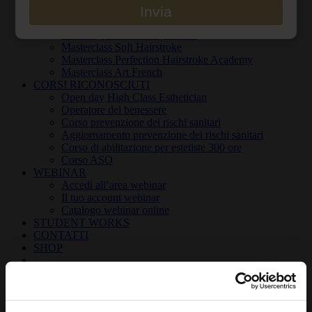
Invia
To be a MUA
MASTERCLASS
PMU Hyperrealistic Eyebrows
Masterclass Soft Hairstroke
Masterclass Perfection Hairstroke Academy
Masterclass Art French
CORSI RICONOSCIUTI
Open day High Class Esthetician
Operatore del benessere
Corso prevenzione dei rischi sanitari
Aggiornamento prevenzione dei rischi sanitari
Corso di abilitazione per estetiste 300 ore
Corso ASO
WEBINAR
Accedi all’area webinar
Il tuo account webinar
Catalogo webinar online
STUDENT WORKS
CONTATTI
SHOP
Cerca
per: