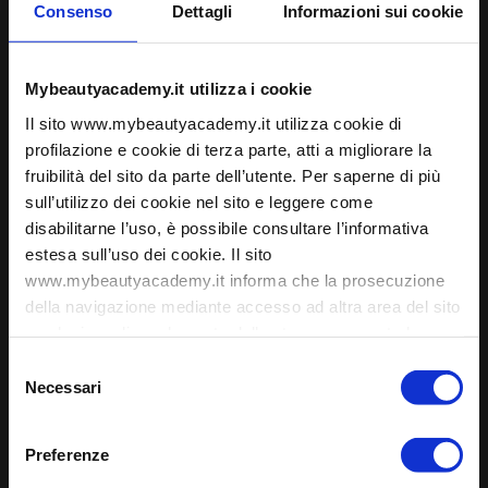
ACCADEMIA
Consenso
Dettagli
Informazioni sui cookie
CORSI E PERCORSI
Nail Specialist
PMU Specialist
Blade Specialist
Mybeautyacademy.it utilizza i cookie
Podo Specialist
Lash Specialist
Il sito www.mybeautyacademy.it utilizza cookie di
Corso Needling e Nanoneedling
profilazione e cookie di terza parte, atti a migliorare la
To be a MUA
fruibilità del sito da parte dell’utente. Per saperne di più
MASTERCLASS
PMU Hyperrealistic Eyebrows
sull’utilizzo dei cookie nel sito e leggere come
Masterclass Soft Hairstroke
disabilitarne l’uso, è possibile consultare l’informativa
Masterclass Perfection Hairstroke Academy
estesa sull’uso dei cookie. Il sito
Masterclass Art French
CORSI RICONOSCIUTI
www.mybeautyacademy.it informa che la prosecuzione
Open day High Class Esthetician
della navigazione mediante accesso ad altra area del sito
Operatore del benessere
o selezione di un elemento dello stesso comporta la
Corso prevenzione dei rischi sanitari
Aggiornamento prevenzione dei rischi sanitari
prestazione del consenso all'uso dei cookies
Selezione
Corso di abilitazione per estetiste 300 ore
Necessari
del
Corso ASO
WEBINAR
consenso
Accedi all’area webinar
Preferenze
Il tuo account webinar
Catalogo webinar online