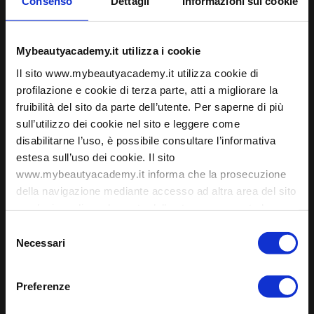
Consenso
Dettagli
Informazioni sui cookie
ACCADEMIA
CORSI E PERCORSI
Nail Specialist
PMU Specialist
Mybeautyacademy.it utilizza i cookie
Blade Specialist
Podo Specialist
Il sito www.mybeautyacademy.it utilizza cookie di
Lash Specialist
profilazione e cookie di terza parte, atti a migliorare la
Corso Needling e Nanoneedling
To be a MUA
fruibilità del sito da parte dell’utente. Per saperne di più
MASTERCLASS
sull’utilizzo dei cookie nel sito e leggere come
PMU Hyperrealistic Eyebrows
disabilitarne l’uso, è possibile consultare l’informativa
Masterclass Soft Hairstroke
Masterclass Perfection Hairstroke Academy
estesa sull’uso dei cookie. Il sito
Masterclass Art French
www.mybeautyacademy.it informa che la prosecuzione
CORSI RICONOSCIUTI
della navigazione mediante accesso ad altra area del sito
Open day High Class Esthetician
Operatore del benessere
o selezione di un elemento dello stesso comporta la
Corso prevenzione dei rischi sanitari
prestazione del consenso all'uso dei cookies
Selezione
Aggiornamento prevenzione dei rischi sanitari
Necessari
Corso di abilitazione per estetiste 300 ore
del
Corso ASO
consenso
WEBINAR
Accedi all’area webinar
Preferenze
Il tuo account webinar
Catalogo webinar online