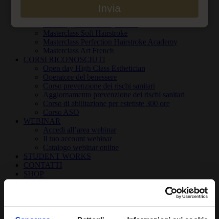
Invia
To be a MUA
MASTERCLASS
PMU Hyperrealistic Eyebrows
Masterclass Soft Hairstroke
Masterclass Perfection Hairstroke Academy
Masterclass Art French
CORSI RICONOSCIUTI
Open day High Class Esthetician
Operatore del benessere
Corso prevenzione dei rischi sanitari
Aggiornamento prevenzione dei rischi sanitari
Corso di abilitazione per estetiste 300 ore
Corso ASO
WEBINAR
Accedi all’area webinar
Il tuo account webinar
Catalogo webinar online
STUDENT WORKS
CONTATTI
SHOP
Cerca
per: