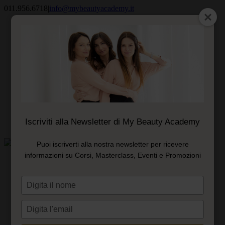
Salta
011.956.6718
|
info@mybeautyacademy.it
al
Il mio account
contenuto
Ricordami
Registrati
Iscriviti alla Newsletter di My Beauty Academy
Carrello
Puoi iscriverti alla nostra newsletter per ricevere
informazioni su Corsi, Masterclass, Eventi e Promozioni
ACCADEMIA
CORSI E PERCORSI
Nail Specialist
Digita
PMU Specialist
il
Blade Specialist
nome
Podo Specialist
Digita
Lash Specialist
l'email
Corso Needling e Nanoneedling